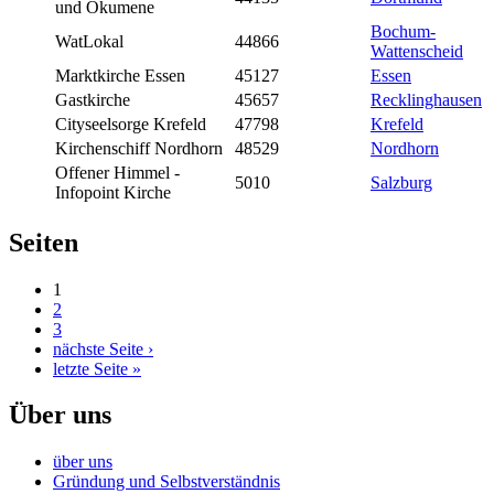
und Ökumene
Bochum-
WatLokal
44866
Wattenscheid
Marktkirche Essen
45127
Essen
Gastkirche
45657
Recklinghausen
Cityseelsorge Krefeld
47798
Krefeld
Kirchenschiff Nordhorn
48529
Nordhorn
Offener Himmel -
5010
Salzburg
Infopoint Kirche
Seiten
1
2
3
nächste Seite ›
letzte Seite »
Über uns
über uns
Gründung und Selbstverständnis