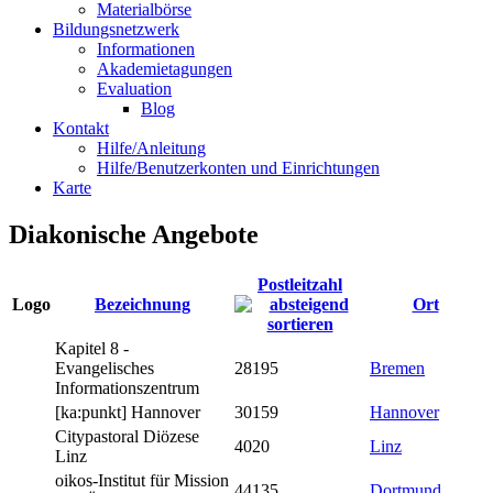
Materialbörse
Bildungsnetzwerk
Informationen
Akademietagungen
Evaluation
Blog
Kontakt
Hilfe/Anleitung
Hilfe/Benutzerkonten und Einrichtungen
Karte
Diakonische Angebote
Postleitzahl
Logo
Bezeichnung
Ort
Kapitel 8 -
Evangelisches
28195
Bremen
Informationszentrum
[ka:punkt] Hannover
30159
Hannover
Citypastoral Diözese
4020
Linz
Linz
oikos-Institut für Mission
44135
Dortmund