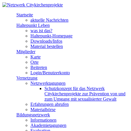
Direkt zum Inhalt
Startseite
Netzwerk
aktuelle Nachrichten
Haltepunkt Leben
Citykirchenprojekte
was ist das?
Haltepunkt-Homepage
Downloads/Infos
Material bestellen
Mitglieder
Karte
Orte
Beitreten
Login/Benutzerkonto
Vernetzung
Netzwerktagungen
Schutzkonzept für das Netzwerk
Citykirchenprojekte zur Prävention von und
zum Umgang mit sexualisierter Gewalt
Erfahrungen abrufen
Materialbörse
Bildungsnetzwerk
Informationen
Akademietagungen
Evaluation