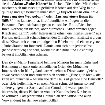
sie die
Aktion „Ruhe-Kissen“
ins Leben. Die beiden Mitarbeiter
machten sich mit zwei gut gefüllten Körben auf den Weg in die
quirlige und gut besuchte Innenstadt.
„Darf ich Ihnen eine Stille
Pause auf den Weg geben?“
oder
„Lust auf einen Raum für
Stille?“
– so lauteten u. a. ihre freundliche Anfragen an die
Passanten. Denn sie hatten genau ein solches Ruhe-Päckchen in
Ihren Körben; ein kleines, aber hilfreiches „Abwehrmittel gegen
Krach und Lärm“: Jeder Interessierte erhielt ein „Ruhe-Kissen“ aus
Karton, gefüllt mit schalldämpfenden Ohrstöpseln. Ergänzt wurden
diese Kissen mit einem ermutigenden Bibelwort und einem eigenen
„Ruhe-Raum“ im Innenteil. Damit kann sich nun jeder selbst
(handschriftlich) erinnern, Momente der Ruhe und Besinnung
bewusst im Alltag einzuplanen.
Das Zwei-Mann-Team fand bei ihrer Mission für mehr Ruhe und
Besinnung an ganz unterschiedlichen Orten der Münchner
Innenstadt sehr häufig dankbare Abnehmer. Diese waren gleichsam
etwas verwundert und äußerten sich spontan: „Eine gute Idee – die
kann ich brauchen – bei mir vor dem Haus ist gerade eine Baustelle“
oder „Die helfen mir, weil mein Mann schnarcht immer so laut“ –
andere gingen der Sache auf den Grund und waren positiv
überrascht, dieses Päckchen von der Katholischen Kirche zu
bekommen. Fast jeder fand Gefallen an der Aktion und auch
Verwendung für den jeweiligen Alltag.