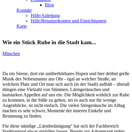
Blog
Kontakt
Hilfe/Anleitung
Hilfe/Benutzerkonten und Einrichtungen
Karte
Wie ein Stück Ruhe in die Stadt kam...
München
Da ein Sirene, dort ein unüberhörbares Hupen und hier dröhnt grelle
Musik des Nebenmanns ans Ohr - egal an welcher Straße, an
welchem Platz und Ort man sich auch (in der Stadt) aufhält – überall
dringen eine Vielzahl von Stimmen, Lärmgeräuschen und
lautstarken Appellen auf uns ein. Die Möglichkeit wirklich zur Ruhe
zu kommen, in die Stille zu gehen, sei es auch nur für wenige
Augenblicke, ist nicht einfach. Die vielen Störgeräusche im Alltag
machen es sehr schwer, Momente der inneren Einkehr und
Besinnung zu finden.
Für diese ständige „Lärmbelästigung“ hat sich der Fachbereich
Stadtpastoral etwas einfallen lassen. Bereits zur Adventszeit riefen