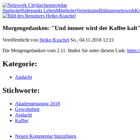
Direkt zum Inhalt
Startseite
Haltepunkt Leben
Mitglieder
Vernetzung
Bildungsnetzwerk
Ko
Netzwerk
Morgengedanken: "Und immer wird der Kaffee kalt
Citykirchenprojekte
Veröffentlicht von
Heiko Kuschel
So., 04.11.2018 12:21
Die Morgengedanken vom 2.11. finden Sie unter diesem Link:
https:
Kategorie:
Andacht
Stichworte:
Akademietagung 2018
Gewohnheit
Andacht
Kaffee
Neuen Kommentar hinzufügen