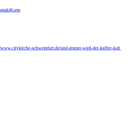
ntakt
Karte
"
//www.citykirche-schweinfurt.de/und-immer-wird-der-kaffee-kalt