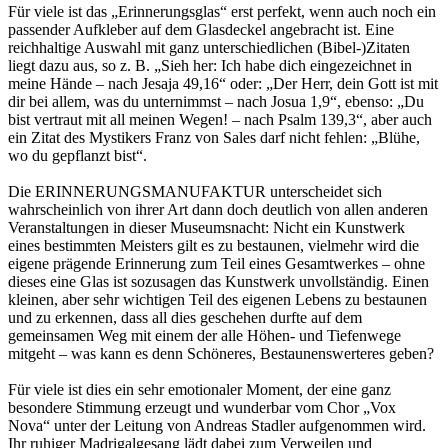
Für viele ist das „Erinnerungsglas“ erst perfekt, wenn auch noch ein
passender Aufkleber auf dem Glasdeckel angebracht ist. Eine
reichhaltige Auswahl mit ganz unterschiedlichen (Bibel-)Zitaten
liegt dazu aus, so z. B. „Sieh her: Ich habe dich eingezeichnet in
meine Hände – nach Jesaja 49,16“ oder: „Der Herr, dein Gott ist mit
dir bei allem, was du unternimmst – nach Josua 1,9“, ebenso: „Du
bist vertraut mit all meinen Wegen! – nach Psalm 139,3“, aber auch
ein Zitat des Mystikers Franz von Sales darf nicht fehlen: „Blühe,
wo du gepflanzt bist“.
Die ERINNERUNGSMANUFAKTUR unterscheidet sich
wahrscheinlich von ihrer Art dann doch deutlich von allen anderen
Veranstaltungen in dieser Museumsnacht: Nicht ein Kunstwerk
eines bestimmten Meisters gilt es zu bestaunen, vielmehr wird die
eigene prägende Erinnerung zum Teil eines Gesamtwerkes – ohne
dieses eine Glas ist sozusagen das Kunstwerk unvollständig. Einen
kleinen, aber sehr wichtigen Teil des eigenen Lebens zu bestaunen
und zu erkennen, dass all dies geschehen durfte auf dem
gemeinsamen Weg mit einem der alle Höhen- und Tiefenwege
mitgeht – was kann es denn Schöneres, Bestaunenswerteres geben?
Für viele ist dies ein sehr emotionaler Moment, der eine ganz
besondere Stimmung erzeugt und wunderbar vom Chor „Vox
Nova“ unter der Leitung von Andreas Stadler aufgenommen wird.
Ihr ruhiger Madrigalgesang lädt dabei zum Verweilen und