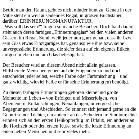
Betritt man den Raum, geht es nicht minder bunt zu. Genau in der
Mitte steht ein weit ausladendes Regal, in großen Buchstaben
darüber: ERINNERUNGSMANUFAKTUR.
„Was soll das sein?“ fragen so manche Besucher. Doch bald darauf
steht auch deren farbiges „Erinnerungsglas“ bei den vielen anderen
Gläsern im Regal. Somit weiß jeder nun ganz genau, dass ihr bzw.
sein Glas etwas Einzigartiges hat, genauso wie ihre bzw. seine
unvergessliche Erinnerung, die sie/er dazu auf ein eigenes Etikett
aufgeschrieben und am Glas befestigt hat.
Der Besucher wird an diesem Abend nicht allein gelassen.
Hilfsbereite Menschen gehen auf die Fragenden zu und doch
entscheidet jeder selbst, welche Farbe oder Farbmischung – und
ganz wichtig, wieviel Farbe er für seine Erinnerung(en) benötigt.
Zu diesen farbigen Erinnerungen gehören kleine und große
Momente im Leben – von Erfolgen und Misserfolgen, von
Abenteuern, Enttäuschungen, Neuanfängen, unvergessliche
Begegnungen und Abschieden. So erinnert sich jemand gerne an die
Geburt seiner Tochter, ein anderer an das Scheitern im Studium; eine
erinnert sich an den ersten Helikopterflug im Urlaub, ein anderer an
die Hochzeit oder den ersten Kuss, sowie die letzte Erinnerung an
einen lieben Menschen und sehr vieles mehr.