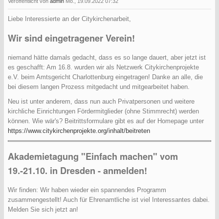
Veröffentlicht von
admin
Mo., 19.09.2022 07:32
Liebe Interessierte an der Citykirchenarbeit,
Wir sind eingetragener Verein!
niemand hätte damals gedacht, dass es so lange dauert, aber jetzt ist
es geschafft: Am 16.8. wurden wir als Netzwerk Citykirchenprojekte
e.V. beim Amtsgericht Charlottenburg eingetragen! Danke an alle, die
bei diesem langen Prozess mitgedacht und mitgearbeitet haben.
Neu ist unter anderem, dass nun auch Privatpersonen und weitere
kirchliche Einrichtungen Fördermitglieder (ohne Stimmrecht) werden
können. Wie wär's? Beitrittsformulare gibt es auf der Homepage unter
https://www.citykirchenprojekte.org/inhalt/beitreten
Akademietagung "Einfach machen" vom
akademietagung2022-flyer-
19.-21.10. in Dresden - anmelden!
web3.jpg
Wir finden: Wir haben wieder ein spannendes Programm
zusammengestellt! Auch für Ehrenamtliche ist viel Interessantes dabei.
Melden Sie sich jetzt an!