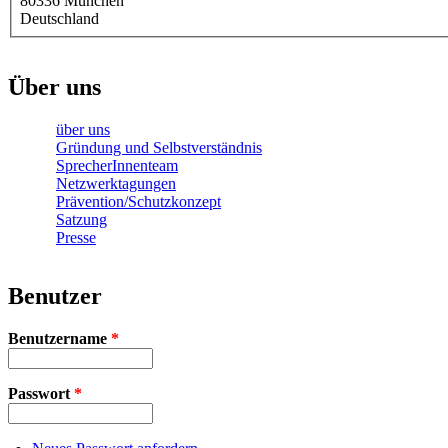
80336
München
Deutschland
Über uns
über uns
Gründung und Selbstverständnis
SprecherInnenteam
Netzwerktagungen
Prävention/Schutzkonzept
Satzung
Presse
Benutzer
Benutzername
*
Passwort
*