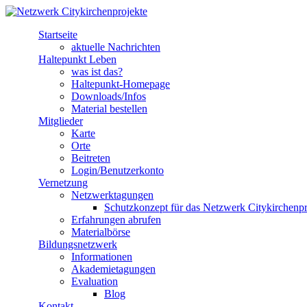
Direkt zum Inhalt
Startseite
Netzwerk
aktuelle Nachrichten
Haltepunkt Leben
Citykirchenprojekte
was ist das?
Haltepunkt-Homepage
Downloads/Infos
Material bestellen
Mitglieder
Karte
Orte
Beitreten
Login/Benutzerkonto
Vernetzung
Netzwerktagungen
Schutzkonzept für das Netzwerk Citykirchenpr
Erfahrungen abrufen
Materialbörse
Bildungsnetzwerk
Informationen
Akademietagungen
Evaluation
Blog
Kontakt