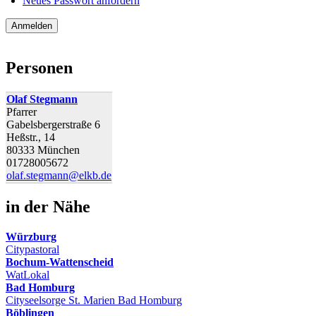
Neues Passwort anfordern
Personen
Olaf Stegmann
Pfarrer
Gabelsbergerstraße 6
Heßstr., 14
80333 München
01728005672
olaf.stegmann@elkb.de
in der Nähe
Würzburg
Citypastoral
Bochum-Wattenscheid
WatLokal
Bad Homburg
Cityseelsorge St. Marien Bad Homburg
Böblingen