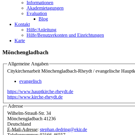
Informationen
Akademietagungen
Evaluation
Blog
Kontakt
Hilfe/Anleitung
Hilfe/Benutzerkonten und Einrichtungen
Karte
Mönchengladbach
Allgemeine Angaben
Citykirchenarbeit Mönchengladbach-Rheydt / evangelisc
evangelisch
https://www.hauptkirche-rheydt.de
https://www.kirche-rheydt.de
Adresse
Wilhelm-Strauß-Str. 34
Mönchengladbach
41236
Deutschland
E-Mail-Adresse:
stephan.dedring@ekir.de
Telefonnummer:
02166-46557