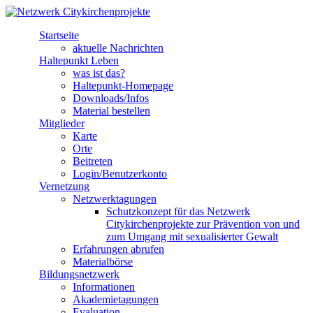
Direkt zum Inhalt
Startseite
Netzwerk
aktuelle Nachrichten
Haltepunkt Leben
Citykirchenprojekte
was ist das?
Haltepunkt-Homepage
Downloads/Infos
Material bestellen
Mitglieder
Karte
Orte
Beitreten
Login/Benutzerkonto
Vernetzung
Netzwerktagungen
Schutzkonzept für das Netzwerk
Citykirchenprojekte zur Prävention von und
zum Umgang mit sexualisierter Gewalt
Erfahrungen abrufen
Materialbörse
Bildungsnetzwerk
Informationen
Akademietagungen
Evaluation