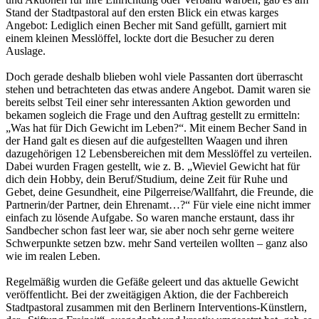
Stand der Stadtpastoral auf den ersten Blick ein etwas karges
Angebot: Lediglich einen Becher mit Sand gefüllt, garniert mit
einem kleinen Messlöffel, lockte dort die Besucher zu deren
Auslage.
Doch gerade deshalb blieben wohl viele Passanten dort überrascht
stehen und betrachteten das etwas andere Angebot. Damit waren sie
bereits selbst Teil einer sehr interessanten Aktion geworden und
bekamen sogleich die Frage und den Auftrag gestellt zu ermitteln:
„Was hat für Dich Gewicht im Leben?“. Mit einem Becher Sand in
der Hand galt es diesen auf die aufgestellten Waagen und ihren
dazugehörigen 12 Lebensbereichen mit dem Messlöffel zu verteilen.
Dabei wurden Fragen gestellt, wie z. B. „Wieviel Gewicht hat für
dich dein Hobby, dein Beruf/Studium, deine Zeit für Ruhe und
Gebet, deine Gesundheit, eine Pilgerreise/Wallfahrt, die Freunde, die
Partnerin/der Partner, dein Ehrenamt…?“ Für viele eine nicht immer
einfach zu lösende Aufgabe. So waren manche erstaunt, dass ihr
Sandbecher schon fast leer war, sie aber noch sehr gerne weitere
Schwerpunkte setzen bzw. mehr Sand verteilen wollten – ganz also
wie im realen Leben.
Regelmäßig wurden die Gefäße geleert und das aktuelle Gewicht
veröffentlicht. Bei der zweitägigen Aktion, die der Fachbereich
Stadtpastoral zusammen mit den Berlinern Interventions-Künstlern,