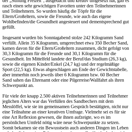
der „Stiftung Freizeit“, ausgedacht und kreativ umgesetzt hat, gab es
rasch einen sehr gewichtigen Favoriten unter den Teilnehmerinnen
und Teilnehmern. So wurden häufig die Töpfe für die
Eltern/Großeltern, sowie die Freunde, wie auch das eigene
Wohlbefinden/die Gesundheit angesteuert und dementsprechend gut
gefüllt.
Insgesamt wurden bis Sonntagabend stolze 242 Kilogramm Sand
verfüllt. Allein 35 Kilogramm, umgerechnet etwa 350 Becher Sand,
kamen davon für die Eltern/Großeltern zusammen, dicht gefolgt von
30,3 Kilogramm für die Freunde und 30,1 Kilogramm für die
Gesundheit. Im Mittelfeld landete der Beruf/das Studium (26,3 kg),
sowie die eigenen Kinder/Enkel (24,7 kg) und der regelmäßige
Sport (22,5 kg). Etwas abgeschlagen am Ende der Gewichtstabelle,
aber immerhin noch jeweils über 6 Kilogramm bzw. 60 Becher
Sand sahen das Ehrenamt oder eine Pilgerreise/Wallfahrt als ihren
Schwerpunkt an.
Für viele der knapp 2.500 aktiven Teilnehmerinnen und Teilnehmer
jeglichen Alters war das Verfüllen des Sandbechers mit dem
Messlöffel, wie sie im gemeinsamen Gespräch bestätigten, nicht nur
eine Teilnahme an einer kreativen Umfrage. Vielmehr sei es für sie
eine Art Reflexion gewesen, die ihnen aufzeigte, wo es im
persönlichen Umfeld nötig wäre neue Schwerpunkte zu setzen.
Somit bekamen sie ein Bewusstsein auch anderen Dingen im Leben