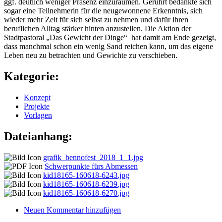
ggf. deutlich weniger Präsenz einzuräumen. Gerührt bedankte sich
sogar eine Teilnehmerin für die neugewonnene Erkenntnis, sich
wieder mehr Zeit für sich selbst zu nehmen und dafür ihren
beruflichen Alltag stärker hinten anzustellen. Die Aktion der
Stadtpastoral „Das Gewicht der Dinge“ hat damit am Ende gezeigt,
dass manchmal schon ein wenig Sand reichen kann, um das eigene
Leben neu zu betrachten und Gewichte zu verschieben.
Kategorie:
Konzept
Projekte
Vorlagen
Dateianhang:
grafik_bennofest_2018_1_1.jpg
Schwerpunkte fürs Abmessen
kid18165-160618-6243.jpg
kid18165-160618-6239.jpg
kid18165-160618-6270.jpg
Neuen Kommentar hinzufügen