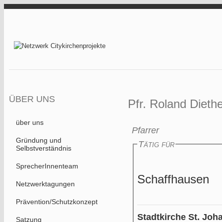
Direkt zum Inhalt
Netzwerk
Citykirchenprojekt
ÜBER UNS
Pfr. Roland Dieth
über uns
Pfarrer
Gründung und
Tätig für
Selbstverständnis
SprecherInnenteam
Schaffhausen
Netzwerktagungen
Prävention/Schutzkonzept
Stadtkirche St. Joh
Satzung