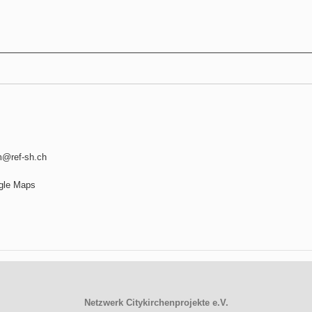
lm@ref-sh.ch
gle Maps
Netzwerk Citykirchenprojekte e.V.